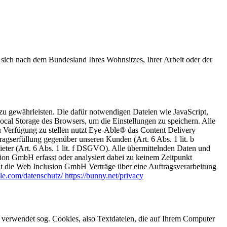
t sich nach dem Bundesland Ihres Wohnsitzes, Ihrer Arbeit oder der
zu gewährleisten. Die dafür notwendigen Dateien wie JavaScript,
cal Storage des Browsers, um die Einstellungen zu speichern. Alle
u Verfügung zu stellen nutzt Eye-Able® das Content Delivery
serfüllung gegenüber unseren Kunden (Art. 6 Abs. 1 lit. b
ieter (Art. 6 Abs. 1 lit. f DSGVO). Alle übermittelnden Daten und
on GmbH erfasst oder analysiert dabei zu keinem Zeitpunkt
t die Web Inclusion GmbH Verträge über eine Auftragsverarbeitung
ble.com/datenschutz/ https://bunny.net/privacy
verwendet sog. Cookies, also Textdateien, die auf Ihrem Computer