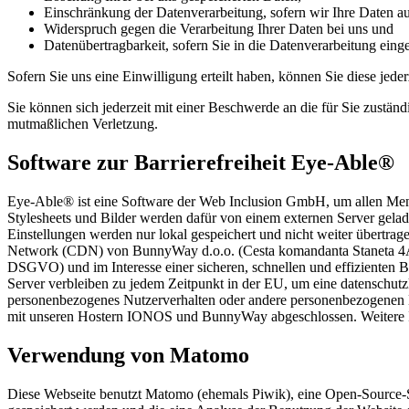
Einschränkung der Datenverarbeitung, sofern wir Ihre Daten auf
Widerspruch gegen die Verarbeitung Ihrer Daten bei uns und
Datenübertragbarkeit, sofern Sie in die Datenverarbeitung eing
Sofern Sie uns eine Einwilligung erteilt haben, können Sie diese jede
Sie können sich jederzeit mit einer Beschwerde an die für Sie zustän
mutmaßlichen Verletzung.
Software zur Barrierefreiheit Eye-Able®
Eye-Able® ist eine Software der Web Inclusion GmbH, um allen Mensc
Stylesheets und Bilder werden dafür von einem externen Server gela
Einstellungen werden nur lokal gespeichert und nicht weiter übertra
Network (CDN) von BunnyWay d.o.o. (Cesta komandanta Staneta 4A, 1
DSGVO) und im Interesse einer sicheren, schnellen und effizienten B
Server verbleiben zu jedem Zeitpunkt in der EU, um eine datenschu
personenbezogenes Nutzerverhalten oder andere personenbezogenen D
mit unseren Hostern IONOS und BunnyWay abgeschlossen. Weitere In
Verwendung von Matomo
Diese Webseite benutzt Matomo (ehemals Piwik), eine Open-Source-S