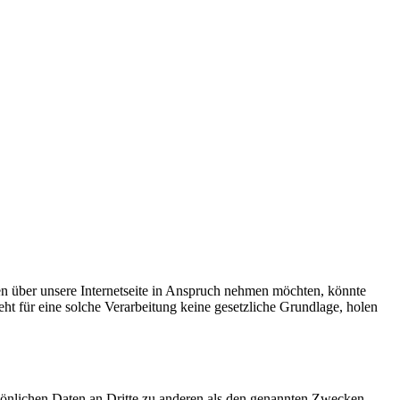
en über unsere Internetseite in Anspruch nehmen möchten, könnte
ht für eine solche Verarbeitung keine gesetzliche Grundlage, holen
sönlichen Daten an Dritte zu anderen als den genannten Zwecken