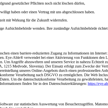
grund gesetzlicher Pflichten noch nicht löschen dürfen,
ewilligt haben oder einen Vertrag mit uns abgeschlossen haben.
rzeit mit Wirkung für die Zukunft widerrufen.
dige Aufsichtsbehörde wenden. Ihre zuständige Aufsichtsbehörde richte
hen einen barriere-reduzierten Zugang zu Informationen im Internet 
den. Eye-Able® verwendet bei einer Aktivierung von Funktionen den Lo
gen. Um Angriffe abzuwehren und unseren Service in nahezu Echtzeit z
215 Medvode, Slovenia). Der Einsatz erfolgt zum Zwecke der Vertrag
ereitstellung unseres Online-Angebots durch einen professionellen Anb
tzkonforme Verarbeitung nach DSGVO zu ermöglichen. Die Web Inclusi
aten. Um die datenschutzkonforme Verarbeitung zu gewährleisten, ha
formationen finden Sie in den Datenschutzerklärungen:
https://eye-a
oftware zur statistischen Auswertung von Besucherzugriffen. Matomo 