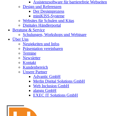
Assistenzsoftware für barrierefreie Webseiten
Design und Referenzen
Der Designprozess
miniKISS-Systeme
Websites für Schulen und Kitas
Digitales Händlerportal
Beratung & Service
Schulungen, Workshops und Webinare
Über Uns
Neuigkeiten und Infos
Präsentation vereinbaren
Termine
Newsletter
Kontakt
Kundenbereich
Unsere Partner
Advantic GmbH
Merlin Digital Solutions GmbH
Web Inclusion GmbH
alangu GmbH
EXEC IT Solutions GmbH