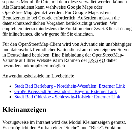
separates Modul für Orte, mit dem diese verwaltet werden können.
Als Kartendienst kann wahlweise Google Maps oder
OpenStreetMap genutzt werden. Für Google Maps ist ein
Benutzerkonto bei Google erforderlich. Außerdem müssen die
datenschutzrechtlichen Vorgaben berücksichtigt werden. Wir
empfehlen hierzu mindestens die Funktion einer Zwei-Klick-Lösung
für inlineframes, die wir gerne für Sie einrichten.
Für den OpenStreetMap-Client wird von Advantic ein unabhängiger
und datenschutzfreundlicher Kartendienst auf einem eigenen Server
in Deutschland betrieben. Eine Einbindung der OpenStreetMap-
Variante auf Ihrer Website ist im Rahmen der
DSGVO
daher
besonders unkompliziert möglich.
Anwendungsbeispiele im Livebetrieb:
Stadt Bad Berleburg - Nordrhein-Westfalen
: Externer Link
Große Kreisstadt Schwandorf - Bayern
: Externer Link
Stadt Bad Oldesloe - Schleswig-Holstein
: Externer Link
Kleinanzeigen
Vorzugsweise im Intranet wird das Modul Kleinanzeigen genutzt.
Es ermöglicht den Aufbau einer "Suche" und "Biete"-Funktion.