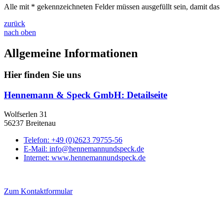
Alle mit
*
gekennzeichneten Felder müssen ausgefüllt sein, damit da
zurück
nach oben
Allgemeine Informationen
Hier finden Sie uns
Hennemann & Speck GmbH
: Detailseite
Wolfserlen 31
56237 Breitenau
Telefon:
+49 (0)2623 79755-56
E-Mail:
info@hennemannundspeck.de
Internet:
www.hennemannundspeck.de
Zum Kontaktformular